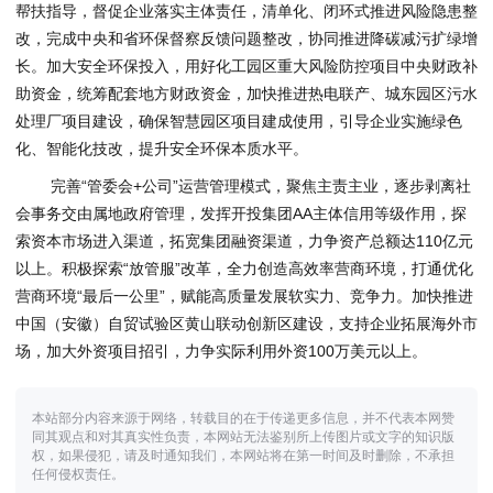
帮扶指导，督促企业落实主体责任，清单化、闭环式推进风险隐患整
改，完成中央和省环保督察反馈问题整改，协同推进降碳减污扩绿增
长。加大安全环保投入，用好化工园区重大风险防控项目中央财政补
助资金，统筹配套地方财政资金，加快推进热电联产、城东园区污水
处理厂项目建设，确保智慧园区项目建成使用，引导企业实施绿色
化、智能化技改，提升安全环保本质水平。
完善“管委会+公司”运营管理模式，聚焦主责主业，逐步剥离社
会事务交由属地政府管理，发挥开投集团AA主体信用等级作用，探
索资本市场进入渠道，拓宽集团融资渠道，力争资产总额达110亿元
以上。积极探索“放管服”改革，全力创造高效率营商环境，打通优化
营商环境“最后一公里”，赋能高质量发展软实力、竞争力。加快推进
中国（安徽）自贸试验区黄山联动创新区建设，支持企业拓展海外市
场，加大外资项目招引，力争实际利用外资100万美元以上。
本站部分内容来源于网络，转载目的在于传递更多信息，并不代表本网赞
同其观点和对其真实性负责，本网站无法鉴别所上传图片或文字的知识版
权，如果侵犯，请及时通知我们，本网站将在第一时间及时删除，不承担
任何侵权责任。