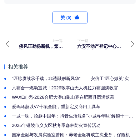
赞 (
)
0
上一篇
下一篇
疾风正劲扬新帆，繁花
六安不动产登记中心：
盛景歌凤阳——凤阳县
免费邮寄领证业务暂时
全力奏响现代化建设奋
停运
进旋律
相关推荐
“匠脉赓续承千载，非遗融创新风华” ——安信工“匠心撷英”实践
团2026年暑期“三下乡” 社会实践活动圆满落幕
六赛合一燃动宣城！2026敬亭山无人机拉力赛圆满收官
WAXE蛙壳·2026合肥大潜山跑山赛在肥西县圆满落幕
爱玛马赫以V7十项全能，重新定义商用工具车
一城一味，拾趣中国年：抖音生活服务“小城寻年味”解锁十一城
新春画卷
2025年铜陵市义安区秋冬季森林防火宣传活动
国家金融与发展实验室曾刚：养老金融将成主流业务，保险机构