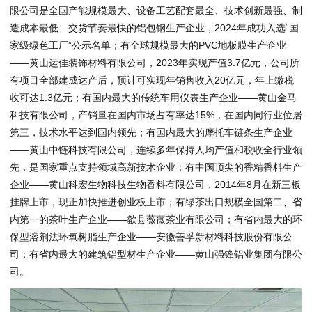
限公司是全国产能规模最大、设备工艺配套最全、技术创新最强、制
造成本最低、交货节奏最快的铝包钢生产企业，2024年成功入选“国
家级绿色工厂”公示名单；有全球规模最大的PVC地板膜生产企业
——黄山运佳装饰材料有限公司，2023年实现产值3.7亿元，公司所
有项目全部建成达产后，预计可实现年销售收入20亿元，年上缴税
收可达1.3亿元；有国内最大的传统车用仪表生产企业——黄山金马
科技有限公司，产销量在国内市场占有率达15%，在国内同行业位居
第三，技术水平达到国内领先；有国内最大的摩托车链条生产企业
——黄山中链科技有限公司，连续多年保持人均产值和税收全行业领
先，是国家重点支持领域高新技术企业；有中国顶尖的香精香料生产
企业——黄山科宏生物科技生物香料有限公司，2014年8月在新三板
挂牌上市，现正加快推进创业板上市；有绿茶出口规模全国第二、省
内第一的茶叶生产企业——歙县薇薇茶业有限公司；有省内最大的环
保型溶剂法环氧树脂生产企业——安徽善孚新材料科技股份有限公
司；有省内最大的建筑铝型材生产企业——黄山强锋铝业集团有限公
司。