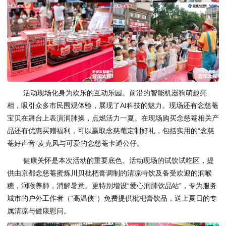
活动现场化身为欢乐的互动乐园。前沿的智能机器狗萌趣亮
相，吸引众多市民围观体验，展现了AI科技的魅力。现场还有念慈菴
宝贝在舞台上表演润肺操，点燃活力一夏。在现场购买念慈菴相关产
品还有优惠买赠福利，可以赢取念慈菴定制好礼，包括实用的“念慈
菴好声音”麦克风与可爱的念慈菴卡通公仔。
健康关怀是本次活动的重要底色。活动现场的试饮试吃区，提
供由京都念慈菴蜜炼川贝枇杷膏调制的清凉特饮及备受欢迎的润喉
糖，润喉养肺，消解暑意。更特别增设“爱心润肺饮品站”，专为服务
城市的户外工作者（“高温侠”）免费提供枇杷膏饮品，送上夏日的专
属清凉与健康慰问。