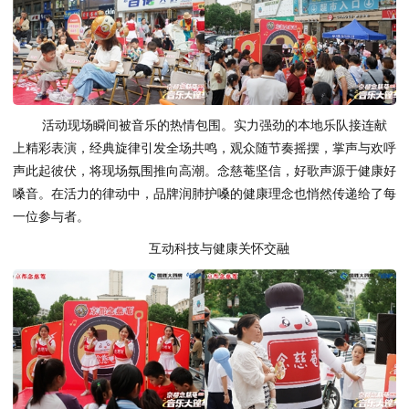
活动现场瞬间被音乐的热情包围。实力强劲的本地乐队接连献
上精彩表演，经典旋律引发全场共鸣，观众随节奏摇摆，掌声与欢呼
声此起彼伏，将现场氛围推向高潮。念慈菴坚信，好歌声源于健康好
嗓音。在活力的律动中，品牌润肺护嗓的健康理念也悄然传递给了每
一位参与者。
互动科技与健康关怀交融