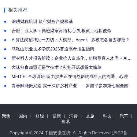
探索新思潮
相关推荐
深耕财税培训 筑牢财务合规根基
合肥工业大学：循迹梁家河悟初心 扎根黄土地担使命
AI算法岗招聘别一刀切：大模型、Agent、多模态各自去哪招？
马鞍山职业技术学院2026普通高考招生指南
新材料人才报告解读：企业抢人白热化，猎聘垂直人才库 + AI
招聘是最优破局方案
卤味熟食加盟还是学技术？别把开店想得太简单
MED-EL全球调研-听力损失正在悄然影响成年人的沟通、心理健
康与生活质量
青春赋能振兴路 实干深耕乡村产业——罗鑫平参加第七届全国农
业行业职业技能大赛农产品经纪人技能竞赛安徽省选拔赛
聚焦
国内
财经
健康
消费
文旅
科技
汽车
资讯
Copyright © 2024
中国安徽在线
. All Rights Reserved.
沪ICP备