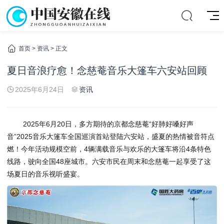
首页
>
资讯
> 正文
夏日音浪疗愈！念慈菴音乐大篷车六安站回顾
2025年6月24日
资讯
2025年6月20日，多方期待的京都念慈菴“好肺好嗓好声
音”2025音乐大篷车全国巡演首站登陆六安站，盛夏的热情被音符点
燃！今年活动规模空前，4辆满载音乐与欢乐的大篷车将沿4条特色
线路，驶向全国48座城市。六安市民在周末和念慈菴一起享受了这
场夏日的音乐视听盛宴。