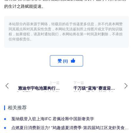
的生计之路赋能提速。
本站部分内容来源于网络，转载目的在于传递更多信息，并不代表本网赞
同其观点和对其真实性负责，本网站无法鉴别所上传图片或文字的知识版
权，如果侵犯，请及时通知我们，本网站将在第一时间及时删除，不承担
任何侵权责任。
赞 (
)
0
上一篇
下一篇
雅迪华宇电池重构行业
千万级“蓝海”赛道迎来
售后逻辑，“15个月全换
拐点，爱玛马赫推动行
新”底气何来？
业进入专业化元年
相关推荐
戛纳载誉入驻上海IFC 君佩诠释中国新奢美学
点燃夏日消费新活力! “鸠趣盛夏消费季·第四届鸠江区龙虾美食