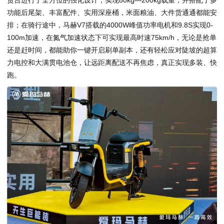
功能后尾架、丰富配件、实用深座桶，米面粮油、大件货通通都能安
排；在骑行途中，马赫V7搭载的4000W峰值功率电机和9.8S实现0-
100m加速，在氮气加速状态下可实现最高时速75km/h，无论是抢单
还是赶时间，都能助你一键开启刷单副本，还有轻松应对陡坡的超算
力电控和大满贯电池仓，让远距离配送不再焦虑，真正实现多装、快
跑。