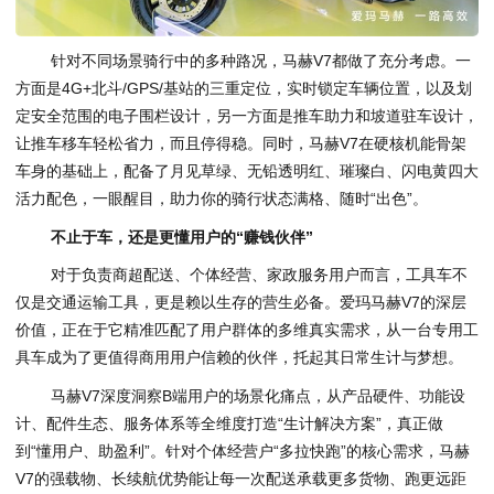
针对不同场景骑行中的多种路况，马赫V7都做了充分考虑。一
方面是4G+北斗/GPS/基站的三重定位，实时锁定车辆位置，以及划
定安全范围的电子围栏设计，另一方面是推车助力和坡道驻车设计，
让推车移车轻松省力，而且停得稳。同时，马赫V7在硬核机能骨架
车身的基础上，配备了月见草绿、无铅透明红、璀璨白、闪电黄四大
活力配色，一眼醒目，助力你的骑行状态满格、随时“出色”。
不止于车，还是更懂用户的“赚钱伙伴”
对于负责商超配送、个体经营、家政服务用户而言，工具车不
仅是交通运输工具，更是赖以生存的营生必备。爱玛马赫V7的深层
价值，正在于它精准匹配了用户群体的多维真实需求，从一台专用工
具车成为了更值得商用用户信赖的伙伴，托起其日常生计与梦想。
马赫V7深度洞察B端用户的场景化痛点，从产品硬件、功能设
计、配件生态、服务体系等全维度打造“生计解决方案”，真正做
到“懂用户、助盈利”。针对个体经营户“多拉快跑”的核心需求，马赫
V7的强载物、长续航优势能让每一次配送承载更多货物、跑更远距