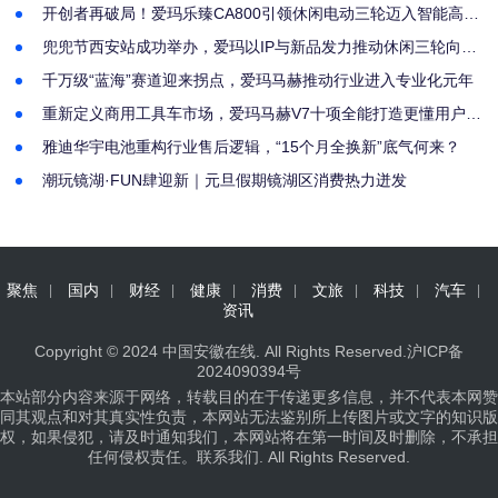
季”主场活动正式启幕
开创者再破局！爱玛乐臻CA800引领休闲电动三轮迈入智能高端
新时代
兜兜节西安站成功举办，爱玛以IP与新品发力推动休闲三轮向智
能高端升级
千万级“蓝海”赛道迎来拐点，爱玛马赫推动行业进入专业化元年
重新定义商用工具车市场，爱玛马赫V7十项全能打造更懂用户
的“生计解决方案”
雅迪华宇电池重构行业售后逻辑，“15个月全换新”底气何来？
潮玩镜湖·FUN肆迎新｜元旦假期镜湖区消费热力迸发
聚焦
国内
财经
健康
消费
文旅
科技
汽车
资讯
Copyright © 2024
中国安徽在线
. All Rights Reserved.
沪ICP备
2024090394号
本站部分内容来源于网络，转载目的在于传递更多信息，并不代表本网赞
同其观点和对其真实性负责，本网站无法鉴别所上传图片或文字的知识版
权，如果侵犯，请及时通知我们，本网站将在第一时间及时删除，不承担
任何侵权责任。
联系我们
. All Rights Reserved.