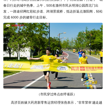
春日行走的城中热事。上午，500名滁州市民从明湖公园西北门出
发，一路途径网红彩虹步道、跨湖景观桥，抵达折返点滁阳阁，轻松
完成 6000 步的健骨行走目标。
（市民穿过终点欢呼雀跃）
高济百姓缘大药房新零售运营经理张燕表示，“非常荣幸‘越走越