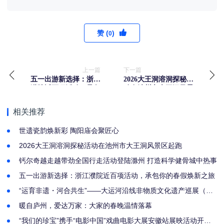
赞 (
)
0
上一篇
下一篇
五一出游新选择：浙江
2026大王洞溶洞探秘活
濮院近百项活动，承包
动在池州市大王洞风景
你的春假焕新之旅
区起跑
相关推荐
世遗瓷韵焕新彩 陶阳庙会聚匠心
2026大王洞溶洞探秘活动在池州市大王洞风景区起跑
钙尔奇越走越带劲全国行走活动登陆滁州 打造科学健骨城中热事
五一出游新选择：浙江濮院近百项活动，承包你的春假焕新之旅
“运育非遗・河合共生”——大运河沿线非物质文化遗产巡展（淮
北）启幕
暖自庐州，爱达万家：大家的春晚温情落幕
“我们的珍宝”携手“电影中国”戏曲电影大展安徽站展映活动开票