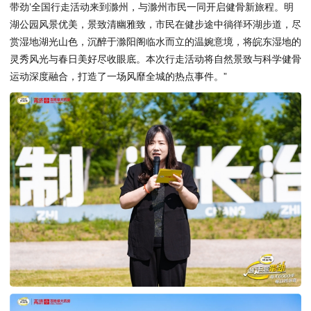
带劲’全国行走活动来到滁州，与滁州市民一同开启健骨新旅程。明
湖公园风景优美，景致清幽雅致，市民在健步途中徜徉环湖步道，尽
赏湿地湖光山色，沉醉于滁阳阁临水而立的温婉意境，将皖东湿地的
灵秀风光与春日美好尽收眼底。本次行走活动将自然景致与科学健骨
运动深度融合，打造了一场风靡全城的热点事件。”