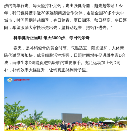
步的简单行走、每天坚持补足钙，走出强健骨骼，越走越带劲！今
年，我们也将携手近20家连锁药店合作伙伴，走进全国20多个大中
城市，时间周期跨越四季，春日踏青、夏日溯溪、秋日登高、冬日逐
阳，希望激励大家快乐走出去，坚持动起来，把钙补进去。”
科学健骨
正当时
每天6
000
步、每日钙尔奇
春天，是补钙健骨的黄金时节。气温适宜、阳光温和，人体新
陈代谢显著加快，成骨细胞活性增强，日照时间增多促进维生素D合
成，而维生素D则是促进钙吸收的重要推手。充足运动加上钙D同
补，补钙效率大幅提升，让钙真正补到骨子里。